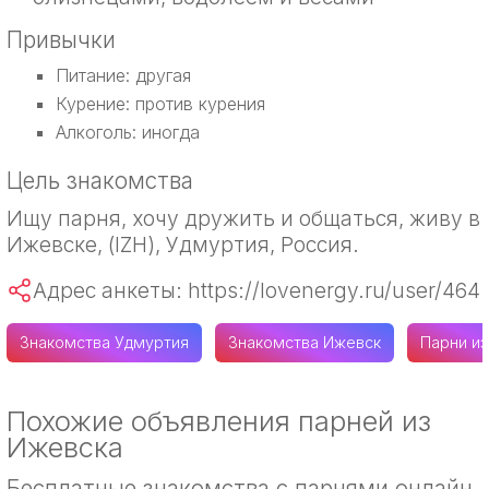
Привычки
Питание: другая
Курение: против курения
Алкоголь: иногда
Цель знакомства
Ищу парня, хочу дружить и общаться, живу в
Ижевске, (IZH), Удмуртия, Россия.
Адрес анкеты: https://lovenergy.ru/user/464
Знакомства Удмуртия
Знакомства Ижевск
Парни и
Похожие объявления парней из
Ижевска
Бесплатные знакомства с парнями онлайн.