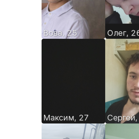
Вова
,
25
Олег
,
2
Максим
,
27
Сергей