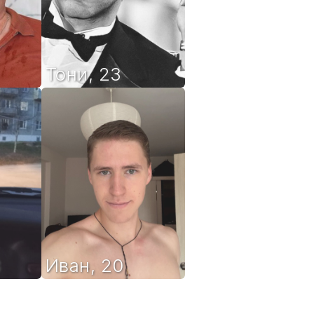
Тони
,
23
3
Иван
,
20