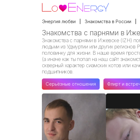
Энергия любви
Знакомства в России
Знакомства с парнями в Иж
Знакомства с парнями в Ижевске (IZH) по
людьми из Удмуртии или других регионов 
половинку для жизни. В наше время просто
(а иначе как ты попал на наш сайт знакомс
скверный характер сиамских котов или ка
подшипников.
Серьёзные отношения
Флирт и встре