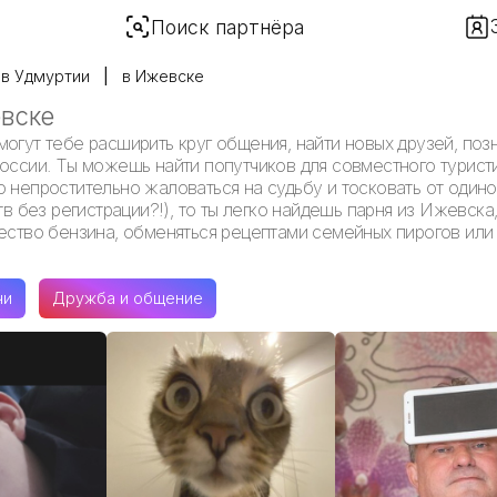
Поиск партнёра
в Удмуртии
в Ижевске
евске
могут тебе расширить круг общения, найти новых друзей, поз
России. Ты можешь найти попутчиков для совместного турист
 непростительно жаловаться на судьбу и тосковать от одиноч
тв без регистрации?!), то ты легко найдешь парня из Ижевска
чество бензина, обменяться рецептами семейных пирогов или
чи
Дружба и общение