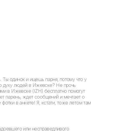
 Ты одинок и ищешь парня, потому что у
по духу людей в Ижевске? Не прочь
ями в Ижевске (IZH) бесплатно помогут
ает парень, ждет сообщений и мечтает о
фотки в анкете! Я, кстати, тоже летом там
надоевшего или несправедливого