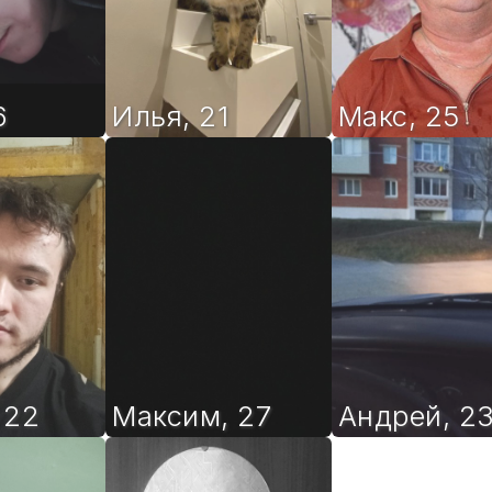
6
Илья
,
21
Макс
,
25
,
22
Максим
,
27
Андрей
,
2