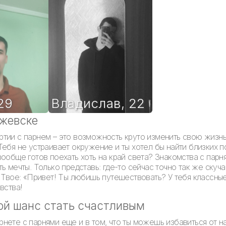
29
Владислав
,
22
Ижевске
тии с парнем – это возможность круто изменить свою жизнь.
Тебя не устраивает окружение и ты хотел бы найти близких 
вообще готов поехать хоть на край света? Знакомства с парн
ь мечты. Только представь: где-то сейчас точно так же скуч
 Твое: «Привет! Ты любишь путешествовать? У тебя классные 
вства!
ой шанс стать счастливым
нете с парнями еще и в том, что ты можешь избавиться от 