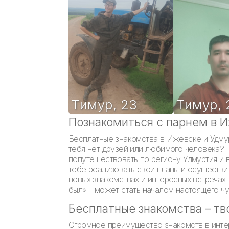
Тимур
,
23
Тимур
,
Познакомиться с парнем в 
Бесплатные знакомства в Ижевске и Удмур
тебя нет друзей или любимого человека? 
попутешествовать по региону Удмуртия и 
тебе реализовать свои планы и осуществит
новых знакомствах и интересных встречах.
был» – может стать началом настоящего чу
Бесплатные знакомства – тв
Огромное преимущество знакомств в интер