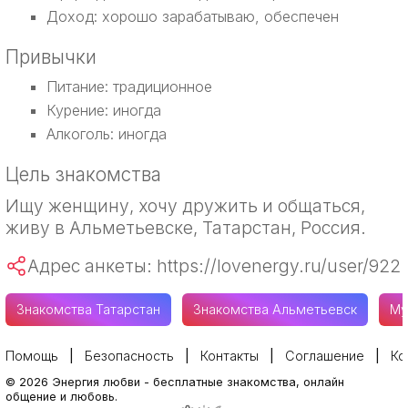
Доход: хорошо зарабатываю, обеспечен
Привычки
Питание: традиционное
Курение: иногда
Алкоголь: иногда
Цель знакомства
Ищу женщину, хочу дружить и общаться,
живу в Альметьевске, Татарстан, Россия.
Адрес анкеты: https://lovenergy.ru/user/922
Знакомства Татарстан
Знакомства Альметьевск
Му
Помощь
Безопасность
Контакты
Соглашение
Ко
©
2026
Энергия любви
-
бесплатные знакомства, онлайн
общение и любовь.