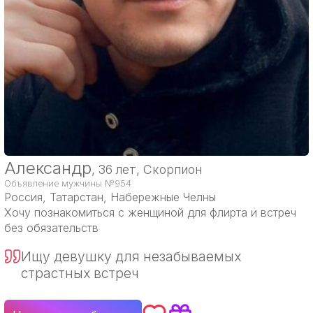
Александр
, 36 лет, Скорпион
Объявление мужчины №954
Россия
, Татарстан, Набережные Челны
Хочу познакомиться с женщиной для флирта и встреч
без обязательств
Ищу девушку для незабываемых
страстных встреч