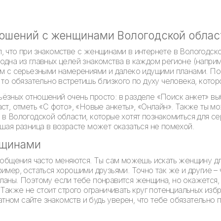
ношений с женщинами Вологодской облас
, что при знакомстве с женщинами в интернете в Вологодск
одна из главных целей знакомства в каждом регионе (наприм
чем с серьезными намерениями и далеко идущими планами. П
 то обязательно встретишь близкого по духу человека, кото
ёзных отношений очень просто: в разделе «Поиск анкет» вы
ст, отметь «С фото», «Новые анкеты», «Онлайн». Также ты мо
 в Вологодской области, которые хотят познакомиться для с
ьшая разница в возрасте может оказаться не помехой.
нщинами
е общения часто меняются. Ты сам можешь искать женщину дл
имер, остаться хорошими друзьями. Точно так же и другие – 
ланы. Поэтому если тебе понравится женщина, но окажется,
 Также не стоит строго ограничивать круг потенциальных изб
ном сайте знакомств и будь уверен, что тебе обязательно п