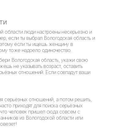
ти
ой области люди настроены несерьезно и
ер, если ты выбрал Вологодская область и
оэтому если ты ищешь женщину в
рому тоже надоело одиночество.
бери Вологодская область, укажи свою
жешь не указывать возраст, оставить
ерьёзных отношений. Если совпадут ваши
я серьёзных отношений, а потом решить,
часто приходят для поиска серьёзных
 что человек пришел сюда совсем с
ранников из Вологодской области или
овезет!