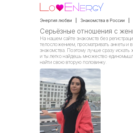
Энергия любви
Знакомства в России
Серьёзные отношения с жен
На нашем сайте знакомств без регистраци
телосложением, просматривать анкеты и вы
знакомства. Поэтому лучше сразу искать 
и ты легко найдешь множество единомышле
найти свою вторую половинку.