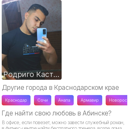
Родриго Каста
,
27
Другие города в Краснодарском крае
Краснодар
Сочи
Анапа
Армавир
Новоросс
Где найти свою любовь в Абинске?
В офисе, если повезет, можно завести служебный роман,
в фитнес-центре найти бесплатного тренера, возле дома