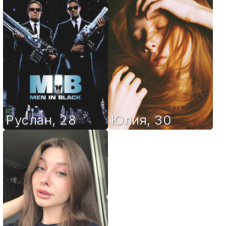
Руслан
,
28
Юлия
,
30