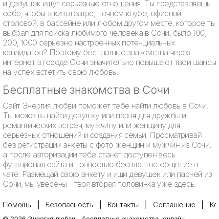
и девушек ищут серьезные отношения. Ты представляешь
себе, чтобы в кинотеатре, ночном клубе, офисной
столовой, в бассейне или любом другом месте, которое ты
выбрал для поиска любимого человека в Сочи, было 100,
200, 1000 серьезно настроенных потенциальных
кандидатов? Поэтому бесплатные знакомства через
интернет в городе Сочи значительно повышают твои шансы
на успех встетить свою любовь.
Бесплатные знакомства в Сочи
Сайт Энергия любви поможет тебе найти любовь в Сочи.
Ты можешь найти девушку или парня для дружбы и
романтических встреч, мужчину или женщину для
серьезных отношений и создания семьи. Просматривай
без регистрации анкеты с фото женщин и мужчин из Сочи,
а после авторизации тебе станет доступен весь
функционал сайта и полностью бесплатное общение в
чате. Размещай свою анкету и ищи девушек или парней из
Сочи, мы уверены - твоя вторая половинка уже здесь.
Помощь
Безопасность
Контакты
Соглашение
Ко
©
2026
Энергия любви
-
бесплатные знакомства, онлайн