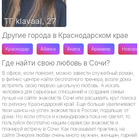
ТГ klavaal
,
27
Другие города в Краснодарском крае
Краснодар
Абинск
Анапа
Армавир
Новоро
Где найти свою любовь в Сочи?
В офисе, если повезет, можно завести служебный роман,
в фитнес-центре найти бесплатного тренера, возле дома
встретить свою первую школьную любовь. А искать
человека для серьезных отношений и создания семьи
лучше на сайте знакомств Сочи или расширить круг поиска
по региону Краснодарский край. Еще больше увеличивают
твои шансы на успех знакомства в России, подальше от
дома. Но если отпуск и командировка пока не светит, то
пользуйся бесплатно нашим сервисом знакомств и
планируй встречу в Сочи. Как показывает практика, на
сайте Энергия любви очень много мужчин, женщин, парней